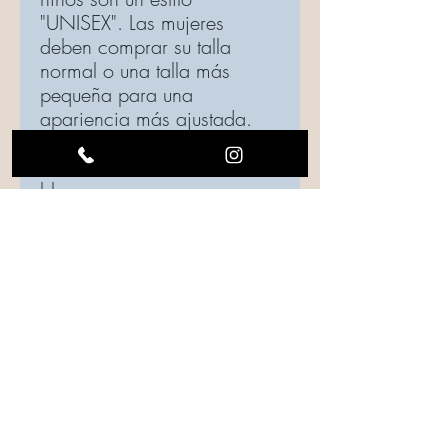
"UNISEX". Las mujeres
deben comprar su talla
normal o una talla más
pequeña para una
apariencia más ajustada.
-Diseño de vinilo de
transferencia de calor
blanco
Las instrucciones de cuidado
se incluyen en cada pedido,
asegúrese de seguir las
instrucciones para mantener
la calidad de su top.
Instrucciones de cuidado
Se debe tener cuidado al lavar.
Dale la vuelta a la prenda, si es posible.