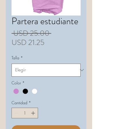
Partera estudiante
Precio
 USD 25.00 
Precio
USD 21.25
de
Talla
*
oferta
Color
*
Cantidad
*