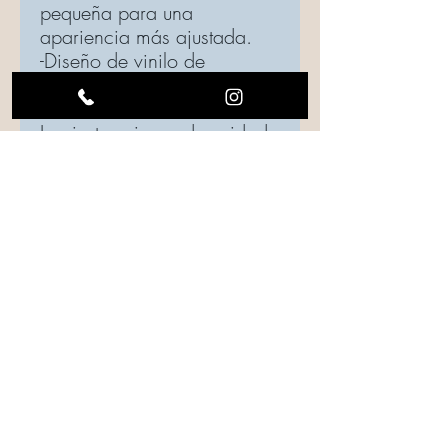
pequeña para una
apariencia más ajustada.
-Diseño de vinilo de
transferencia de calor
blanco
Las instrucciones de cuidado
se incluyen en cada pedido,
asegúrese de seguir las
instrucciones para mantener
la calidad de su top.
Instrucciones de cuidado
Se debe tener cuidado al lavar.
Dale la vuelta a la prenda, si es posible.
Use un ciclo suave, la temperatura del
agua debe ser fría o tibia.
El secado es su elección: cuélguelo para