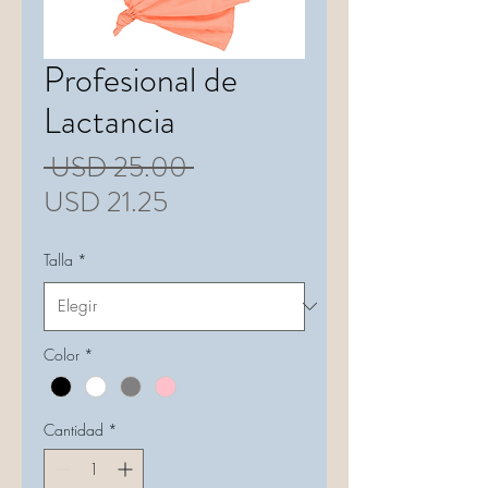
Profesional de
Lactancia
Precio
 USD 25.00 
Precio
USD 21.25
de
Talla
*
oferta
Color
*
Cantidad
*