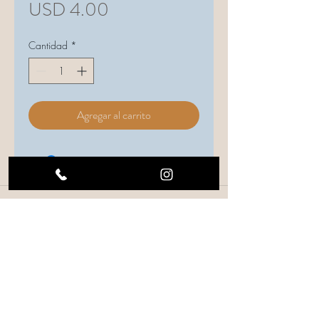
Precio
USD 4.00
de
Cantidad
*
oferta
Agregar al carrito
FOLLOW US ON SOCIAL MEDIA
CONTACT US